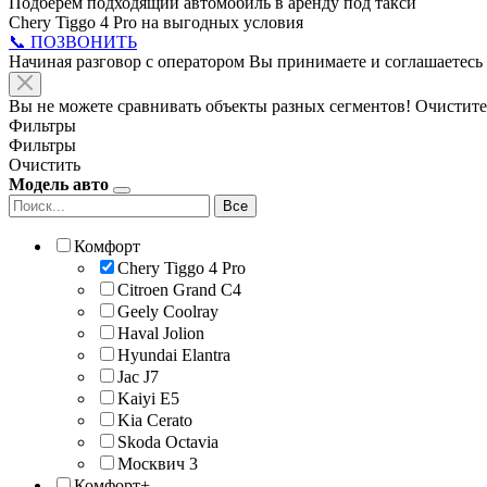
Подберём подходящий автомобиль в аренду под такси
Chery Tiggo 4 Pro на выгодных условия
📞 ПОЗВОНИТЬ
Начиная разговор с оператором Вы принимаете и соглашаетесь
Вы не можете сравнивать объекты разных сегментов! Очистите
Фильтры
Фильтры
Очистить
Модель авто
Все
Комфорт
Chery Tiggo 4 Pro
Citroen Grand C4
Geely Coolray
Haval Jolion
Hyundai Elantra
Jac J7
Kaiyi E5
Kia Cerato
Skoda Octavia
Москвич 3
Комфорт+