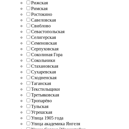
Рижская
Римская
Ростокино
Савеловская
Свиблово
Севастопольская
Селигерская
Семеновская
Серпуховская
Соколиная Гора
Сокольники
Стахановская
Сухаревская
Сходненская
Таганская
Текстильщики
Третьяковская
Тропарёво
Тульская
Угрешская
Улица 1905 года
Улица академика Янгеля