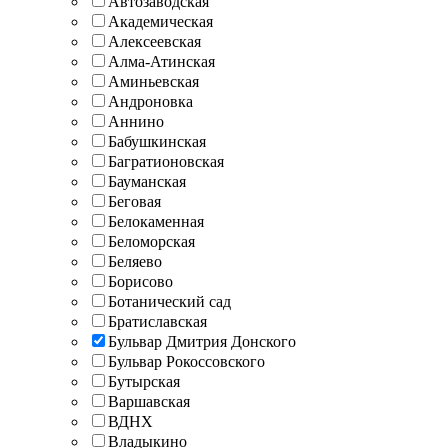
Автозаводская
Академическая
Алексеевская
Алма-Атинская
Аминьевская
Андроновка
Аннино
Бабушкинская
Багратионовская
Бауманская
Беговая
Белокаменная
Беломорская
Беляево
Борисово
Ботанический сад
Братиславская
Бульвар Дмитрия Донского
Бульвар Рокоссовского
Бутырская
Варшавская
ВДНХ
Владыкино