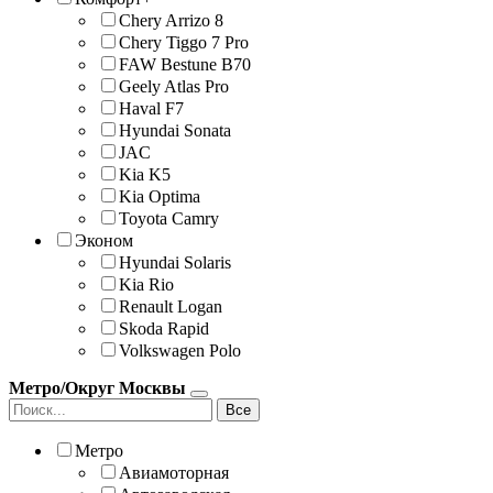
Chery Arrizo 8
Chery Tiggo 7 Pro
FAW Bestune B70
Geely Atlas Pro
Haval F7
Hyundai Sonata
JAС
Kia K5
Kia Optima
Toyota Camry
Эконом
Hyundai Solaris
Kia Rio
Renault Logan
Skoda Rapid
Volkswagen Polo
Метро/Округ Москвы
Все
Метро
Авиамоторная