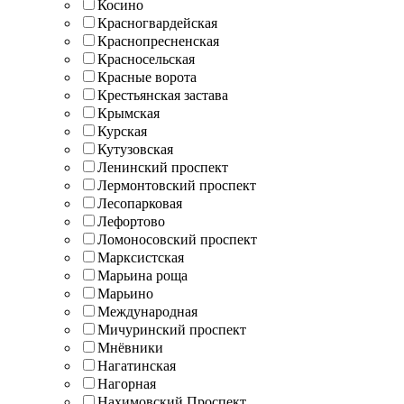
Косино
Красногвардейская
Краснопресненская
Красносельская
Красные ворота
Крестьянская застава
Крымская
Курская
Кутузовская
Ленинский проспект
Лермонтовский проспект
Лесопарковая
Лефортово
Ломоносовский проспект
Марксистская
Марьина роща
Марьино
Международная
Мичуринский проспект
Мнёвники
Нагатинская
Нагорная
Нахимовский Проспект