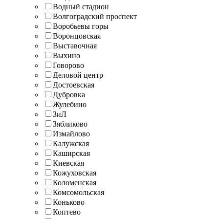
Водный стадион
Волгоградский проспект
Воробьевы горы
Воронцовская
Выставочная
Выхино
Говорово
Деловой центр
Достоевская
Дубровка
Жулебино
ЗиЛ
Зябликово
Измайлово
Калужская
Каширская
Киевская
Кожуховская
Коломенская
Комсомольская
Коньково
Коптево