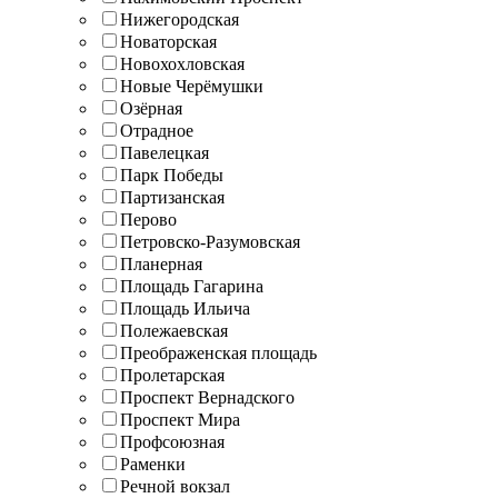
Нижегородская
Новаторская
Новохохловская
Новые Черёмушки
Озёрная
Отрадное
Павелецкая
Парк Победы
Партизанская
Перово
Петровско-Разумовская
Планерная
Площадь Гагарина
Площадь Ильича
Полежаевская
Преображенская площадь
Пролетарская
Проспект Вернадского
Проспект Мира
Профсоюзная
Раменки
Речной вокзал