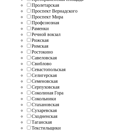
Пролетарская
Проспект Вернадского
Проспект Мира
Профсоюзная
Раменки
Речной вокзал
Рижская
Римская
Ростокино
Савеловская
Свиблово
Севастопольская
Селигерская
Семеновская
Серпуховская
Соколиная Гора
Сокольники
Стахановская
Сухаревская
Сходненская
Таганская
Текстильщики