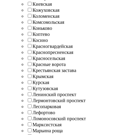
Киевская
Кожуховская
Коломенская
Комсомольская
Коньково
Коптево
Косино
Красногвардейская
Краснопресненская
Красносельская
Красные ворота
Крестьянская застава
Крымская
Курская
Кутузовская
Ленинский проспект
Лермонтовский проспект
Лесопарковая
Лефортово
Ломоносовский проспект
Марксистская
Марьина роща