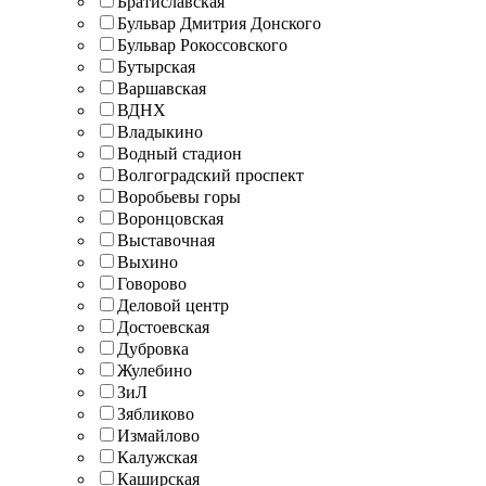
Братиславская
Бульвар Дмитрия Донского
Бульвар Рокоссовского
Бутырская
Варшавская
ВДНХ
Владыкино
Водный стадион
Волгоградский проспект
Воробьевы горы
Воронцовская
Выставочная
Выхино
Говорово
Деловой центр
Достоевская
Дубровка
Жулебино
ЗиЛ
Зябликово
Измайлово
Калужская
Каширская