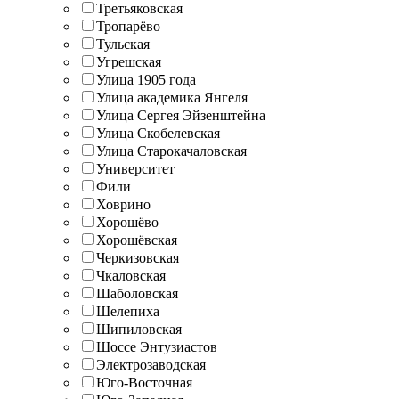
Третьяковская
Тропарёво
Тульская
Угрешская
Улица 1905 года
Улица академика Янгеля
Улица Сергея Эйзенштейна
Улица Скобелевская
Улица Старокачаловская
Университет
Фили
Ховрино
Хорошёво
Хорошёвская
Черкизовская
Чкаловская
Шаболовская
Шелепиха
Шипиловская
Шоссе Энтузиастов
Электрозаводская
Юго-Восточная