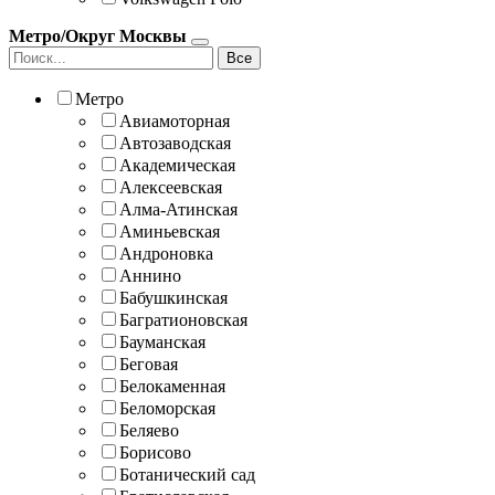
Метро/Округ Москвы
Все
Метро
Авиамоторная
Автозаводская
Академическая
Алексеевская
Алма-Атинская
Аминьевская
Андроновка
Аннино
Бабушкинская
Багратионовская
Бауманская
Беговая
Белокаменная
Беломорская
Беляево
Борисово
Ботанический сад