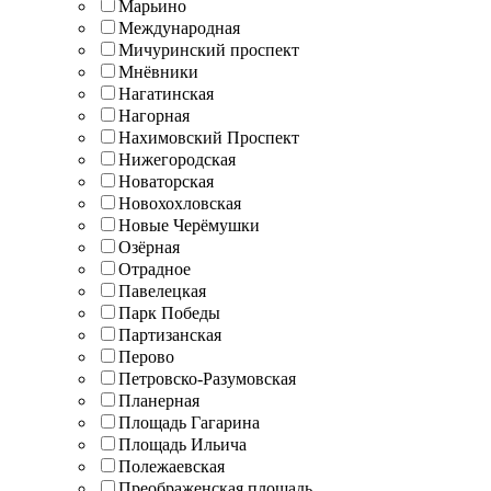
Марьино
Международная
Мичуринский проспект
Мнёвники
Нагатинская
Нагорная
Нахимовский Проспект
Нижегородская
Новаторская
Новохохловская
Новые Черёмушки
Озёрная
Отрадное
Павелецкая
Парк Победы
Партизанская
Перово
Петровско-Разумовская
Планерная
Площадь Гагарина
Площадь Ильича
Полежаевская
Преображенская площадь