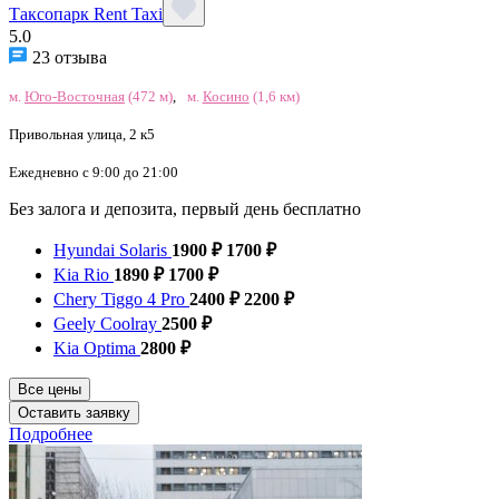
Таксопарк Rent Taxi
5.0
23 отзыва
м.
Юго-Восточная
(472 м)
,
м.
Косино
(1,6 км)
Привольная улица, 2 к5
Ежедневно с 9:00 до 21:00
Без залога и депозита, первый день бесплатно
Hyundai Solaris
1900 ₽
1700 ₽
Kia Rio
1890 ₽
1700 ₽
Chery Tiggo 4 Pro
2400 ₽
2200 ₽
Geely Coolray
2500 ₽
Kia Optima
2800 ₽
Все цены
Оставить заявку
Подробнее