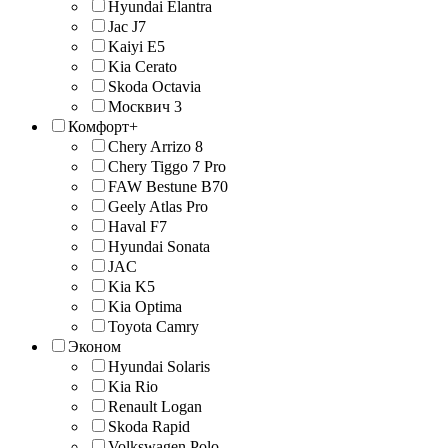
Hyundai Elantra
Jac J7
Kaiyi E5
Kia Cerato
Skoda Octavia
Москвич 3
Комфорт+
Chery Arrizo 8
Chery Tiggo 7 Pro
FAW Bestune B70
Geely Atlas Pro
Haval F7
Hyundai Sonata
JAС
Kia K5
Kia Optima
Toyota Camry
Эконом
Hyundai Solaris
Kia Rio
Renault Logan
Skoda Rapid
Volkswagen Polo