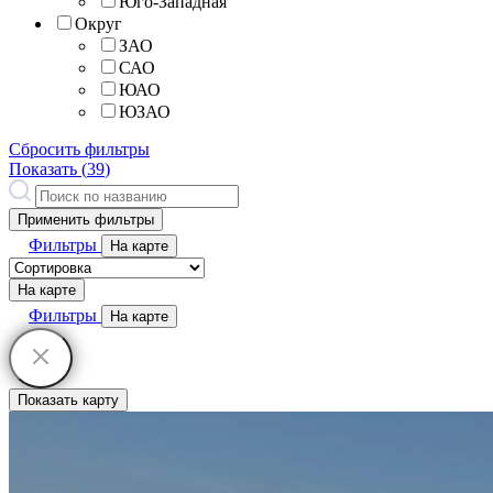
Юго-Западная
Округ
ЗАО
САО
ЮАО
ЮЗАО
Сбросить фильтры
Показать (
39
)
Применить фильтры
Фильтры
На карте
На карте
Фильтры
На карте
Показать карту