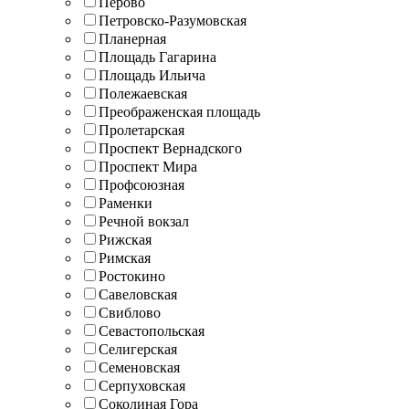
Перово
Петровско-Разумовская
Планерная
Площадь Гагарина
Площадь Ильича
Полежаевская
Преображенская площадь
Пролетарская
Проспект Вернадского
Проспект Мира
Профсоюзная
Раменки
Речной вокзал
Рижская
Римская
Ростокино
Савеловская
Свиблово
Севастопольская
Селигерская
Семеновская
Серпуховская
Соколиная Гора