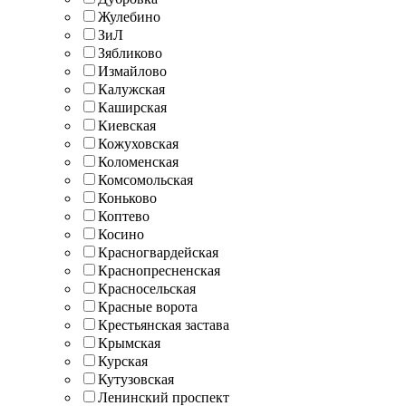
Жулебино
ЗиЛ
Зябликово
Измайлово
Калужская
Каширская
Киевская
Кожуховская
Коломенская
Комсомольская
Коньково
Коптево
Косино
Красногвардейская
Краснопресненская
Красносельская
Красные ворота
Крестьянская застава
Крымская
Курская
Кутузовская
Ленинский проспект