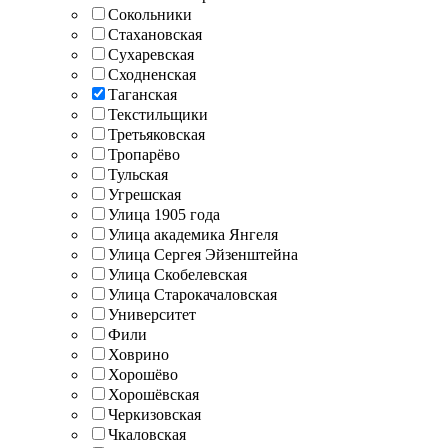
Сокольники
Стахановская
Сухаревская
Сходненская
Таганская
Текстильщики
Третьяковская
Тропарёво
Тульская
Угрешская
Улица 1905 года
Улица академика Янгеля
Улица Сергея Эйзенштейна
Улица Скобелевская
Улица Старокачаловская
Университет
Фили
Ховрино
Хорошёво
Хорошёвская
Черкизовская
Чкаловская