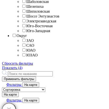
Шаболовская
Шелепиха
Шипиловская
Шоссе Энтузиастов
Электрозаводская
Юго-Восточная
Юго-Западная
Округ
ЗАО
САО
ЮАО
ЮЗАО
Сбросить фильтры
Показать (
4
)
Применить фильтры
Фильтры
На карте
На карте
Фильтры
На карте