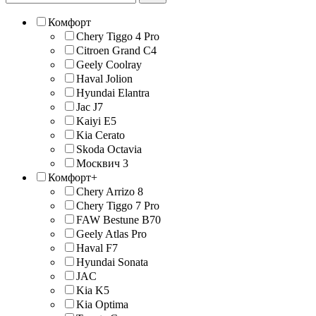
Комфорт
Chery Tiggo 4 Pro
Citroen Grand C4
Geely Coolray
Haval Jolion
Hyundai Elantra
Jac J7
Kaiyi E5
Kia Cerato
Skoda Octavia
Москвич 3
Комфорт+
Chery Arrizo 8
Chery Tiggo 7 Pro
FAW Bestune B70
Geely Atlas Pro
Haval F7
Hyundai Sonata
JAС
Kia K5
Kia Optima