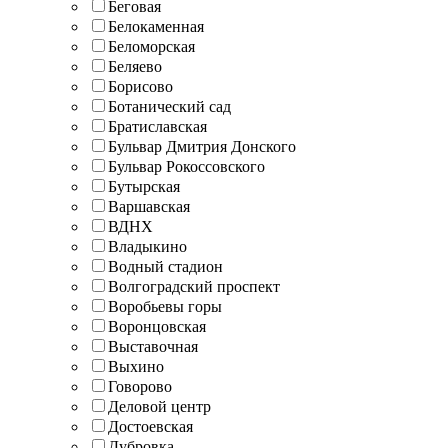
Беговая
Белокаменная
Беломорская
Беляево
Борисово
Ботанический сад
Братиславская
Бульвар Дмитрия Донского
Бульвар Рокоссовского
Бутырская
Варшавская
ВДНХ
Владыкино
Водный стадион
Волгоградский проспект
Воробьевы горы
Воронцовская
Выставочная
Выхино
Говорово
Деловой центр
Достоевская
Дубровка