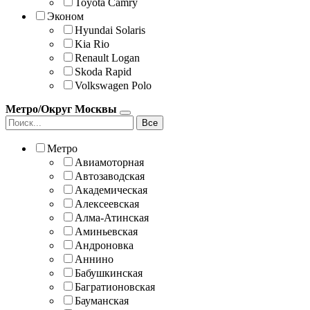
Toyota Camry
Эконом
Hyundai Solaris
Kia Rio
Renault Logan
Skoda Rapid
Volkswagen Polo
Метро/Округ Москвы
Все
Метро
Авиамоторная
Автозаводская
Академическая
Алексеевская
Алма-Атинская
Аминьевская
Андроновка
Аннино
Бабушкинская
Багратионовская
Бауманская