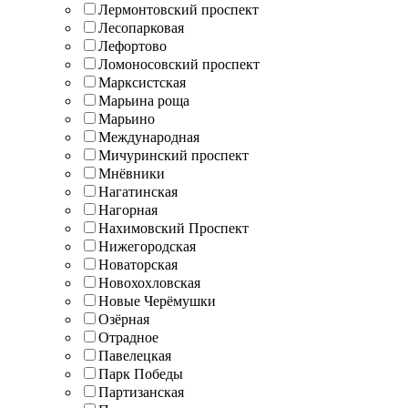
Лермонтовский проспект
Лесопарковая
Лефортово
Ломоносовский проспект
Марксистская
Марьина роща
Марьино
Международная
Мичуринский проспект
Мнёвники
Нагатинская
Нагорная
Нахимовский Проспект
Нижегородская
Новаторская
Новохохловская
Новые Черёмушки
Озёрная
Отрадное
Павелецкая
Парк Победы
Партизанская