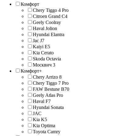
Комфорт
Chery Tiggo 4 Pro
Citroen Grand C4
Geely Coolray
Haval Jolion
Hyundai Elantra
Jac J7
Kaiyi E5
Kia Cerato
Skoda Octavia
Москвич 3
Комфорт+
Chery Arrizo 8
Chery Tiggo 7 Pro
FAW Bestune B70
Geely Atlas Pro
Haval F7
Hyundai Sonata
JAС
Kia K5
Kia Optima
Toyota Camry