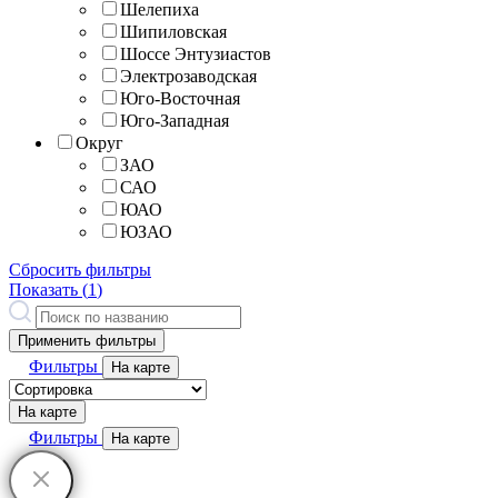
Шелепиха
Шипиловская
Шоссе Энтузиастов
Электрозаводская
Юго-Восточная
Юго-Западная
Округ
ЗАО
САО
ЮАО
ЮЗАО
Сбросить фильтры
Показать (
1
)
Применить фильтры
Фильтры
На карте
На карте
Фильтры
На карте