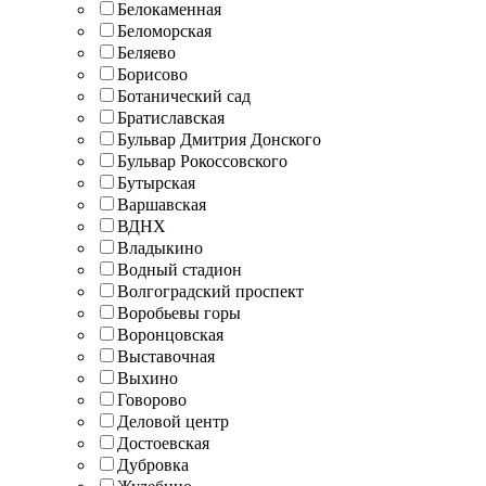
Белокаменная
Беломорская
Беляево
Борисово
Ботанический сад
Братиславская
Бульвар Дмитрия Донского
Бульвар Рокоссовского
Бутырская
Варшавская
ВДНХ
Владыкино
Водный стадион
Волгоградский проспект
Воробьевы горы
Воронцовская
Выставочная
Выхино
Говорово
Деловой центр
Достоевская
Дубровка