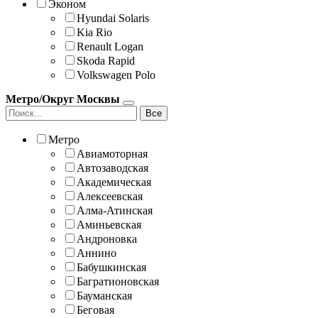
Эконом
Hyundai Solaris
Kia Rio
Renault Logan
Skoda Rapid
Volkswagen Polo
Метро/Округ Москвы
Все
Метро
Авиамоторная
Автозаводская
Академическая
Алексеевская
Алма-Атинская
Аминьевская
Андроновка
Аннино
Бабушкинская
Багратионовская
Бауманская
Беговая