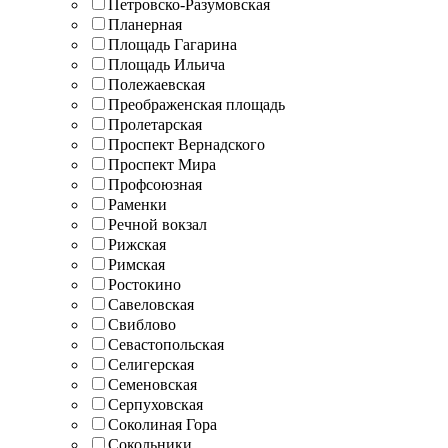
Петровско-Разумовская
Планерная
Площадь Гагарина
Площадь Ильича
Полежаевская
Преображенская площадь
Пролетарская
Проспект Вернадского
Проспект Мира
Профсоюзная
Раменки
Речной вокзал
Рижская
Римская
Ростокино
Савеловская
Свиблово
Севастопольская
Селигерская
Семеновская
Серпуховская
Соколиная Гора
Сокольники