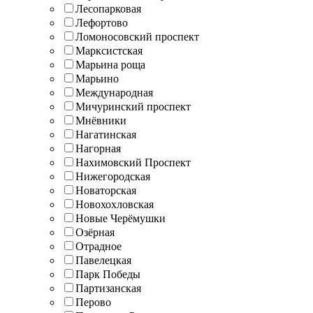
Лесопарковая
Лефортово
Ломоносовский проспект
Марксистская
Марьина роща
Марьино
Международная
Мичуринский проспект
Мнёвники
Нагатинская
Нагорная
Нахимовский Проспект
Нижегородская
Новаторская
Новохохловская
Новые Черёмушки
Озёрная
Отрадное
Павелецкая
Парк Победы
Партизанская
Перово