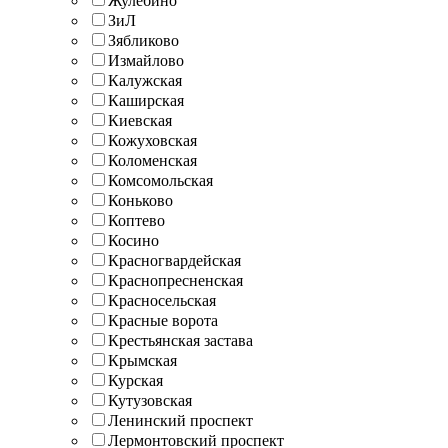
Жулебино
ЗиЛ
Зябликово
Измайлово
Калужская
Каширская
Киевская
Кожуховская
Коломенская
Комсомольская
Коньково
Коптево
Косино
Красногвардейская
Краснопресненская
Красносельская
Красные ворота
Крестьянская застава
Крымская
Курская
Кутузовская
Ленинский проспект
Лермонтовский проспект