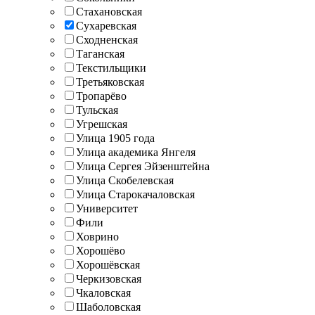
Стахановская
Сухаревская
Сходненская
Таганская
Текстильщики
Третьяковская
Тропарёво
Тульская
Угрешская
Улица 1905 года
Улица академика Янгеля
Улица Сергея Эйзенштейна
Улица Скобелевская
Улица Старокачаловская
Университет
Фили
Ховрино
Хорошёво
Хорошёвская
Черкизовская
Чкаловская
Шаболовская