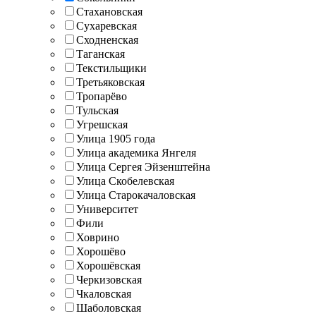
Стахановская
Сухаревская
Сходненская
Таганская
Текстильщики
Третьяковская
Тропарёво
Тульская
Угрешская
Улица 1905 года
Улица академика Янгеля
Улица Сергея Эйзенштейна
Улица Скобелевская
Улица Старокачаловская
Университет
Фили
Ховрино
Хорошёво
Хорошёвская
Черкизовская
Чкаловская
Шаболовская