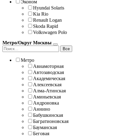
Эконом
Hyundai Solaris
Kia Rio
Renault Logan
Skoda Rapid
Volkswagen Polo
Метро/Округ Москвы
Все
Метро
Авиамоторная
Автозаводская
Академическая
Алексеевская
Алма-Атинская
Аминьевская
Андроновка
Аннино
Бабушкинская
Багратионовская
Бауманская
Беговая