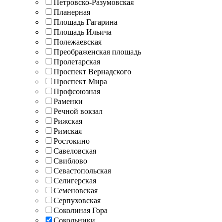
Петровско-Разумовская
Планерная
Площадь Гагарина
Площадь Ильича
Полежаевская
Преображенская площадь
Пролетарская
Проспект Вернадского
Проспект Мира
Профсоюзная
Раменки
Речной вокзал
Рижская
Римская
Ростокино
Савеловская
Свиблово
Севастопольская
Селигерская
Семеновская
Серпуховская
Соколиная Гора
Сокольники