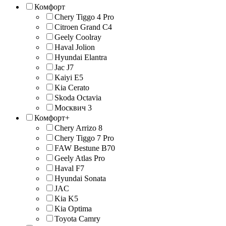
Комфорт
Chery Tiggo 4 Pro
Citroen Grand C4
Geely Coolray
Haval Jolion
Hyundai Elantra
Jac J7
Kaiyi E5
Kia Cerato
Skoda Octavia
Москвич 3
Комфорт+
Chery Arrizo 8
Chery Tiggo 7 Pro
FAW Bestune B70
Geely Atlas Pro
Haval F7
Hyundai Sonata
JAС
Kia K5
Kia Optima
Toyota Camry