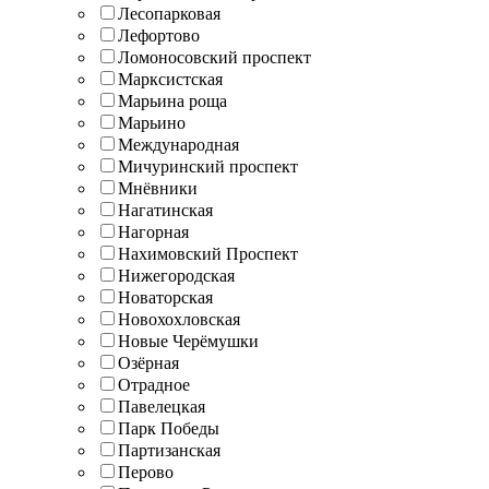
Лесопарковая
Лефортово
Ломоносовский проспект
Марксистская
Марьина роща
Марьино
Международная
Мичуринский проспект
Мнёвники
Нагатинская
Нагорная
Нахимовский Проспект
Нижегородская
Новаторская
Новохохловская
Новые Черёмушки
Озёрная
Отрадное
Павелецкая
Парк Победы
Партизанская
Перово