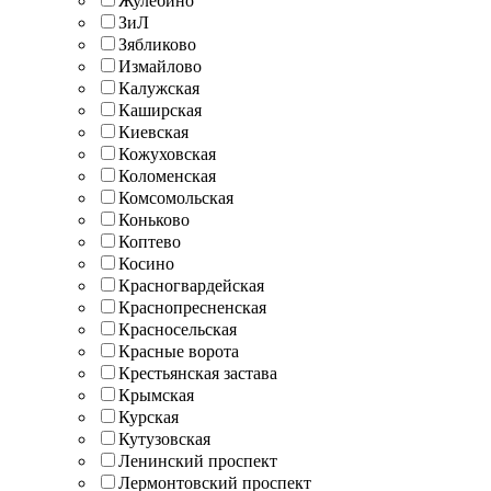
Жулебино
ЗиЛ
Зябликово
Измайлово
Калужская
Каширская
Киевская
Кожуховская
Коломенская
Комсомольская
Коньково
Коптево
Косино
Красногвардейская
Краснопресненская
Красносельская
Красные ворота
Крестьянская застава
Крымская
Курская
Кутузовская
Ленинский проспект
Лермонтовский проспект