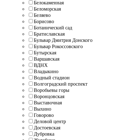
Белокаменная
Беломорская
Беляево
Борисово
Ботанический сад
Братиславская
Бульвар Дмитрия Донского
Бульвар Рокоссовского
Бутырская
Варшавская
ВДНХ
Владыкино
Водный стадион
Волгоградский проспект
Воробьевы горы
Воронцовская
Выставочная
Выхино
Говорово
Деловой центр
Достоевская
Дубровка