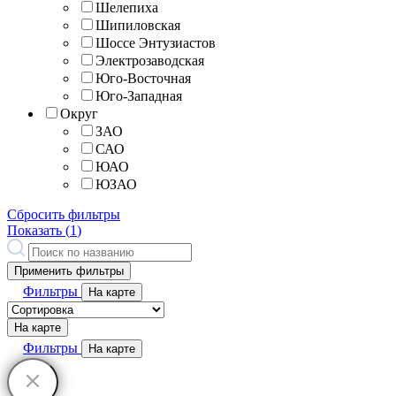
Шелепиха
Шипиловская
Шоссе Энтузиастов
Электрозаводская
Юго-Восточная
Юго-Западная
Округ
ЗАО
САО
ЮАО
ЮЗАО
Сбросить фильтры
Показать (
1
)
Применить фильтры
Фильтры
На карте
На карте
Фильтры
На карте