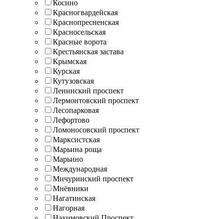
Косино
Красногвардейская
Краснопресненская
Красносельская
Красные ворота
Крестьянская застава
Крымская
Курская
Кутузовская
Ленинский проспект
Лермонтовский проспект
Лесопарковая
Лефортово
Ломоносовский проспект
Марксистская
Марьина роща
Марьино
Международная
Мичуринский проспект
Мнёвники
Нагатинская
Нагорная
Нахимовский Проспект