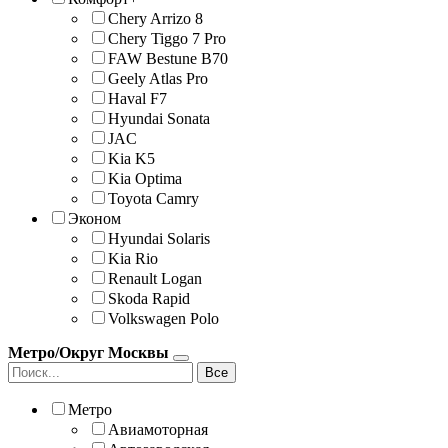
Chery Arrizo 8
Chery Tiggo 7 Pro
FAW Bestune B70
Geely Atlas Pro
Haval F7
Hyundai Sonata
JAС
Kia K5
Kia Optima
Toyota Camry
Эконом
Hyundai Solaris
Kia Rio
Renault Logan
Skoda Rapid
Volkswagen Polo
Метро/Округ Москвы
Все
Метро
Авиамоторная