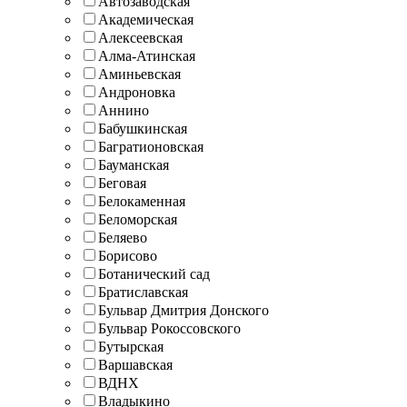
Автозаводская
Академическая
Алексеевская
Алма-Атинская
Аминьевская
Андроновка
Аннино
Бабушкинская
Багратионовская
Бауманская
Беговая
Белокаменная
Беломорская
Беляево
Борисово
Ботанический сад
Братиславская
Бульвар Дмитрия Донского
Бульвар Рокоссовского
Бутырская
Варшавская
ВДНХ
Владыкино