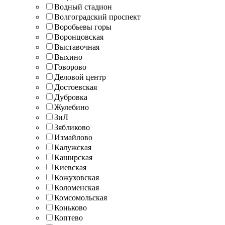
Водный стадион
Волгоградский проспект
Воробьевы горы
Воронцовская
Выставочная
Выхино
Говорово
Деловой центр
Достоевская
Дубровка
Жулебино
ЗиЛ
Зябликово
Измайлово
Калужская
Каширская
Киевская
Кожуховская
Коломенская
Комсомольская
Коньково
Коптево