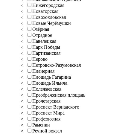
Нижегородская
Новаторская
Новохохловская
Новые Черёмушки
Озёрная
Отрадное
Павелецкая
Парк Победы
Партизанская
Перово
Петровско-Разумовская
Планерная
Площадь Гагарина
Площадь Ильича
Полежаевская
Преображенская площадь
Пролетарская
Проспект Вернадского
Проспект Мира
Профсоюзная
Раменки
Речной вокзал