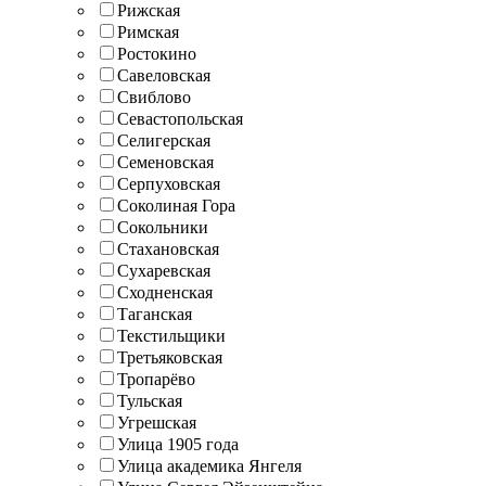
Рижская
Римская
Ростокино
Савеловская
Свиблово
Севастопольская
Селигерская
Семеновская
Серпуховская
Соколиная Гора
Сокольники
Стахановская
Сухаревская
Сходненская
Таганская
Текстильщики
Третьяковская
Тропарёво
Тульская
Угрешская
Улица 1905 года
Улица академика Янгеля