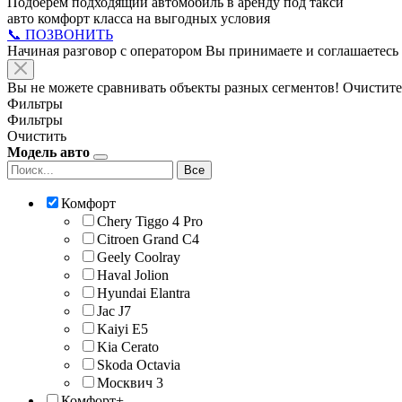
Подберём подходящий автомобиль в аренду под такси
авто комфорт класса на выгодных условия
📞 ПОЗВОНИТЬ
Начиная разговор с оператором Вы принимаете и соглашаетесь
Вы не можете сравнивать объекты разных сегментов! Очистите
Фильтры
Фильтры
Очистить
Модель авто
Все
Комфорт
Chery Tiggo 4 Pro
Citroen Grand C4
Geely Coolray
Haval Jolion
Hyundai Elantra
Jac J7
Kaiyi E5
Kia Cerato
Skoda Octavia
Москвич 3
Комфорт+