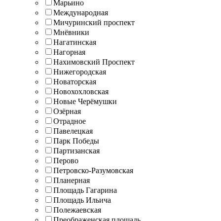
Марьино
Международная
Мичуринский проспект
Мнёвники
Нагатинская
Нагорная
Нахимовский Проспект
Нижегородская
Новаторская
Новохохловская
Новые Черёмушки
Озёрная
Отрадное
Павелецкая
Парк Победы
Партизанская
Перово
Петровско-Разумовская
Планерная
Площадь Гагарина
Площадь Ильича
Полежаевская
Преображенская площадь