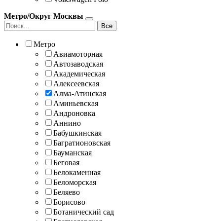
Метро/Округ Москвы
Все
Метро
Авиамоторная
Автозаводская
Академическая
Алексеевская
Алма-Атинская
Аминьевская
Андроновка
Аннино
Бабушкинская
Багратионовская
Бауманская
Беговая
Белокаменная
Беломорская
Беляево
Борисово
Ботанический сад