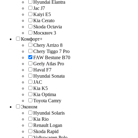
Hyundai Elantra
Jac J7
Kaiyi E5
Kia Cerato
Skoda Octavia
Москвич 3
Комфорт+
Chery Arrizo 8
Chery Tiggo 7 Pro
FAW Bestune B70
Geely Atlas Pro
Haval F7
Hyundai Sonata
JAС
Kia K5
Kia Optima
Toyota Camry
Эконом
Hyundai Solaris
Kia Rio
Renault Logan
Skoda Rapid
Volkswagen Polo