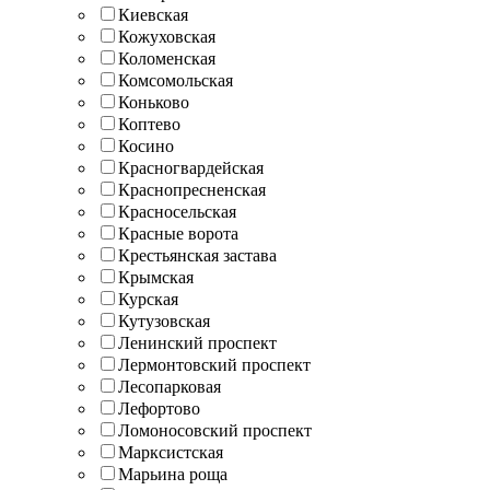
Киевская
Кожуховская
Коломенская
Комсомольская
Коньково
Коптево
Косино
Красногвардейская
Краснопресненская
Красносельская
Красные ворота
Крестьянская застава
Крымская
Курская
Кутузовская
Ленинский проспект
Лермонтовский проспект
Лесопарковая
Лефортово
Ломоносовский проспект
Марксистская
Марьина роща