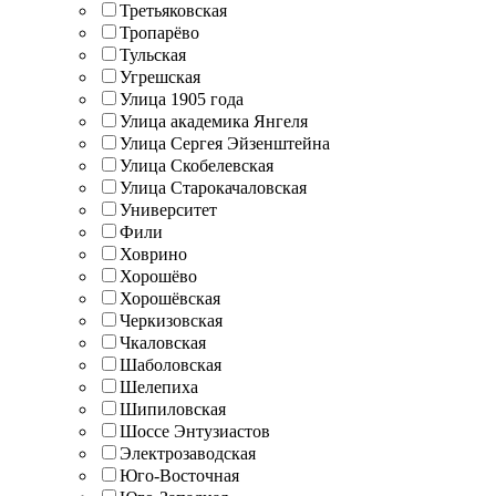
Третьяковская
Тропарёво
Тульская
Угрешская
Улица 1905 года
Улица академика Янгеля
Улица Сергея Эйзенштейна
Улица Скобелевская
Улица Старокачаловская
Университет
Фили
Ховрино
Хорошёво
Хорошёвская
Черкизовская
Чкаловская
Шаболовская
Шелепиха
Шипиловская
Шоссе Энтузиастов
Электрозаводская
Юго-Восточная