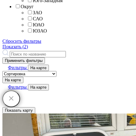
Юго-Западная
Округ
ЗАО
САО
ЮАО
ЮЗАО
Сбросить фильтры
Показать (
2
)
Применить фильтры
Фильтры
На карте
На карте
Фильтры
На карте
Показать карту