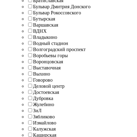
Братиславская
Бульвар Дмитрия Донского
Бульвар Рокоссовского
Бутырская
Варшавская
ВДНХ
Владыкино
Водный стадион
Волгоградский проспект
Воробьевы горы
Воронцовская
Выставочная
Выхино
Говорово
Деловой центр
Достоевская
Дубровка
Жулебино
ЗиЛ
Зябликово
Измайлово
Калужская
Каширская