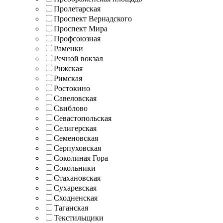
Пролетарская
Проспект Вернадского
Проспект Мира
Профсоюзная
Раменки
Речной вокзал
Рижская
Римская
Ростокино
Савеловская
Свиблово
Севастопольская
Селигерская
Семеновская
Серпуховская
Соколиная Гора
Сокольники
Стахановская
Сухаревская
Сходненская
Таганская
Текстильщики