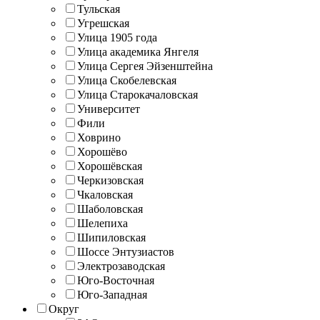
Тульская
Угрешская
Улица 1905 года
Улица академика Янгеля
Улица Сергея Эйзенштейна
Улица Скобелевская
Улица Старокачаловская
Университет
Фили
Ховрино
Хорошёво
Хорошёвская
Черкизовская
Чкаловская
Шаболовская
Шелепиха
Шипиловская
Шоссе Энтузиастов
Электрозаводская
Юго-Восточная
Юго-Западная
Округ