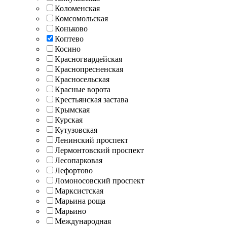
Коломенская
Комсомольская
Коньково
Коптево
Косино
Красногвардейская
Краснопресненская
Красносельская
Красные ворота
Крестьянская застава
Крымская
Курская
Кутузовская
Ленинский проспект
Лермонтовский проспект
Лесопарковая
Лефортово
Ломоносовский проспект
Марксистская
Марьина роща
Марьино
Международная