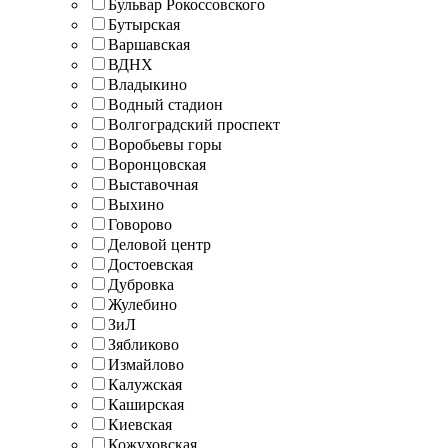
Бульвар Рокоссовского
Бутырская
Варшавская
ВДНХ
Владыкино
Водный стадион
Волгоградский проспект
Воробьевы горы
Воронцовская
Выставочная
Выхино
Говорово
Деловой центр
Достоевская
Дубровка
Жулебино
ЗиЛ
Зябликово
Измайлово
Калужская
Каширская
Киевская
Кожуховская