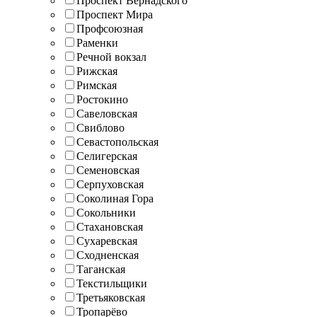
Проспект Вернадского
Проспект Мира
Профсоюзная
Раменки
Речной вокзал
Рижская
Римская
Ростокино
Савеловская
Свиблово
Севастопольская
Селигерская
Семеновская
Серпуховская
Соколиная Гора
Сокольники
Стахановская
Сухаревская
Сходненская
Таганская
Текстильщики
Третьяковская
Тропарёво