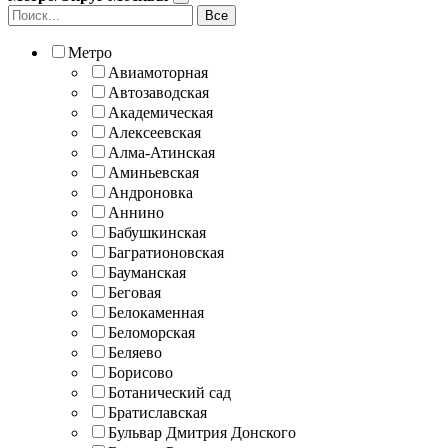
Все
Метро
Авиамоторная
Автозаводская
Академическая
Алексеевская
Алма-Атинская
Аминьевская
Андроновка
Аннино
Бабушкинская
Багратионовская
Бауманская
Беговая
Белокаменная
Беломорская
Беляево
Борисово
Ботанический сад
Братиславская
Бульвар Дмитрия Донского