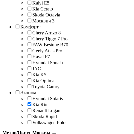
Kaiyi E5
Kia Cerato
Skoda Octavia
Москвич 3
Комфорт+
Chery Arrizo 8
Chery Tiggo 7 Pro
FAW Bestune B70
Geely Atlas Pro
Haval F7
Hyundai Sonata
JAС
Kia K5
Kia Optima
Toyota Camry
Эконом
Hyundai Solaris
Kia Rio
Renault Logan
Skoda Rapid
Volkswagen Polo
Метро/Округ Москвы