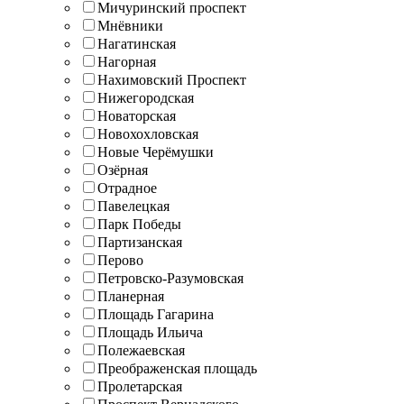
Мичуринский проспект
Мнёвники
Нагатинская
Нагорная
Нахимовский Проспект
Нижегородская
Новаторская
Новохохловская
Новые Черёмушки
Озёрная
Отрадное
Павелецкая
Парк Победы
Партизанская
Перово
Петровско-Разумовская
Планерная
Площадь Гагарина
Площадь Ильича
Полежаевская
Преображенская площадь
Пролетарская