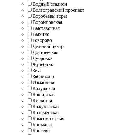
Водный стадион
Волгоградский проспект
Воробьевы горы
Воронцовская
Выставочная
Выхино
Говорово
Деловой центр
Достоевская
Дубровка
Жулебино
ЗиЛ
Зябликово
Измайлово
Калужская
Каширская
Киевская
Кожуховская
Коломенская
Комсомольская
Коньково
Коптево