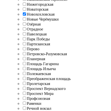
Нижегородская
Новаторская
Новохохловская
Новые Черёмушки
Озёрная
Отрадное
Павелецкая
Парк Победы
Партизанская
Перово
Петровско-Разумовская
Планерная
Площадь Гагарина
Площадь Ильича
Полежаевская
Преображенская площадь
Пролетарская
Проспект Вернадского
Проспект Мира
Профсоюзная
Раменки
Речной вокзал