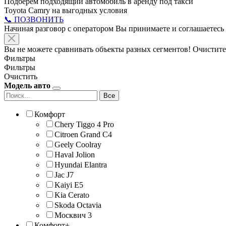
Подберём подходящий автомобиль в аренду под такси
Toyota Camry на выгодных условия
📞 ПОЗВОНИТЬ
Начиная разговор с оператором Вы принимаете и соглашаетесь
Вы не можете сравнивать объекты разных сегментов! Очистите
Фильтры
Фильтры
Очистить
Модель авто
Все
Комфорт
Chery Tiggo 4 Pro
Citroen Grand C4
Geely Coolray
Haval Jolion
Hyundai Elantra
Jac J7
Kaiyi E5
Kia Cerato
Skoda Octavia
Москвич 3
Комфорт+