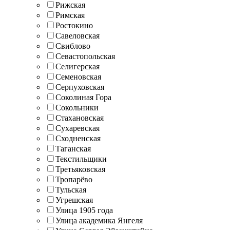
Рижская
Римская
Ростокино
Савеловская
Свиблово
Севастопольская
Селигерская
Семеновская
Серпуховская
Соколиная Гора
Сокольники
Стахановская
Сухаревская
Сходненская
Таганская
Текстильщики
Третьяковская
Тропарёво
Тульская
Угрешская
Улица 1905 года
Улица академика Янгеля