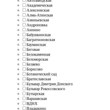
Автозаводская
Академическая
Алексеевская
Алма-Атинская
Аминьевская
Андроновка
Аннино
Бабушкинская
Багратионовская
Бауманская
Беговая
Белокаменная
Беломорская
Беляево
Борисово
Ботанический сад
Братиславская
Бульвар Дмитрия Донского
Бульвар Рокоссовского
Бутырская
Варшавская
ВДНХ
Владыкино