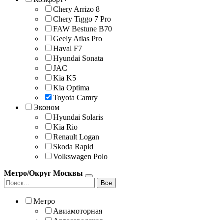
Chery Arrizo 8
Chery Tiggo 7 Pro
FAW Bestune B70
Geely Atlas Pro
Haval F7
Hyundai Sonata
JAС
Kia K5
Kia Optima
Toyota Camry
Эконом
Hyundai Solaris
Kia Rio
Renault Logan
Skoda Rapid
Volkswagen Polo
Метро/Округ Москвы
Все
Метро
Авиамоторная