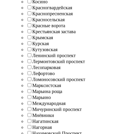
Косино
Красногвардейская
Краснопресненская
Красносельская
Красные ворота
Крестьянская застава
Крымская
Курская
Кутузовская
Ленинский проспект
Лермонтовский проспект
Лесопарковая
Лефортово
Ломоносовский проспект
Марксистская
Марьина роща
Марьино
Международная
Мичуринский проспект
Мнёвники
Нагатинская
Нагорная
Нахимовский Проспект